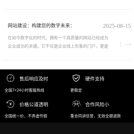
的注意力被海量内容分散，传统广告的触达效果逐渐式
微，而搜索引擎作
2025-08-15
网站建设：构建您的数字未来：
在如今数字化的时代，拥有一个高质量的网站已经成为
企业成功的关键。它不仅是企业线上形象的门户，更是
连接客户、传递价值、驱动增长的核心载体。
售后响应及时
硬件支持
全国7×24小时客服热线
更稳定
价格公道透明
合作风险小
全国统一价，不弄虚作假
重合同讲信誉，无效全额退款