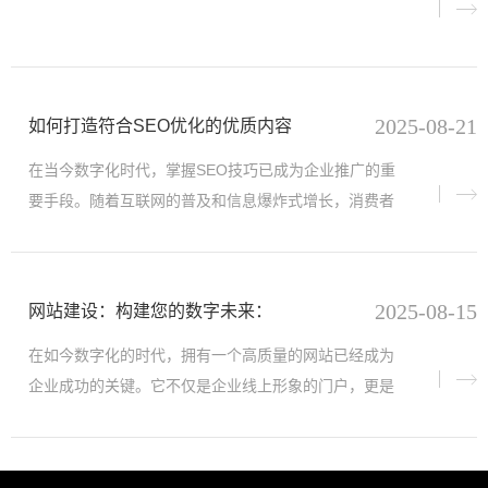
2025-08-21
如何打造符合SEO优化的优质内容
在当今数字化时代，掌握SEO技巧已成为企业推广的重
要手段。随着互联网的普及和信息爆炸式增长，消费者
的注意力被海量内容分散，传统广告的触达效果逐渐式
微，而搜索引擎作
2025-08-15
网站建设：构建您的数字未来：
在如今数字化的时代，拥有一个高质量的网站已经成为
企业成功的关键。它不仅是企业线上形象的门户，更是
连接客户、传递价值、驱动增长的核心载体。